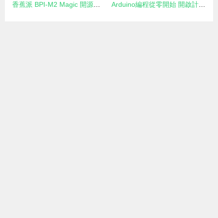
香蕉派 BPI-M2 Magic 開源硬件開發板 GPIO 功能測試指南
Arduino編程從零開始 開啟計算機硬件開發的創意之旅