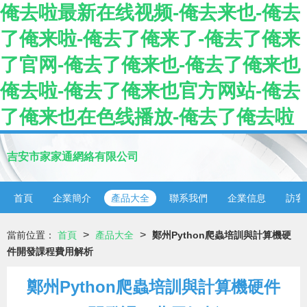
俺去啦最新在线视频-俺去来也-俺去
了俺来啦-俺去了俺来了-俺去了俺来
了官网-俺去了俺来也-俺去了俺来也
俺去啦-俺去了俺来也官方网站-俺去
了俺来也在色线播放-俺去了俺去啦
吉安市家家通網絡有限公司
首頁
企業簡介
產品大全
聯系我們
企業信息
訪客
>
>
當前位置：
首頁
產品大全
鄭州Python爬蟲培訓與計算機硬
件開發課程費用解析
鄭州Python爬蟲培訓與計算機硬件