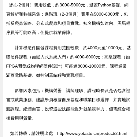
（約1-2個月）費用較低，約3000-5000元，涵蓋Python基礎、網
頁解析和數據采集；進階班（2-3個月）費用在5000-8000元，包
括反爬蟲策略、分布式爬蟲和項目實戰。知名機構如達內、黑馬程
序員等可能略高，但提供就業保障。
計算機硬件開發課程費用范圍較廣，約4000元至10000元。基
礎硬件課程（如嵌入式系統入門）約4000-6000元；高級課程（如
FPGA開發或物聯網硬件設計）可能達8000-10000元。課程通常
涵蓋電路基礎、微控制器編程和實戰項目。
影響因素包括：機構聲譽、講師經驗、課程時長及是否包含證
書或就業服務。建議學員根據自身基礎和職業目標選擇，并實地試
聽課程。總體而言，投資這些技能能提升就業競爭力，但需綜合權
衡費用與質量。
如若轉載，請注明出處：http://www.yotaste.cn/product/2.html